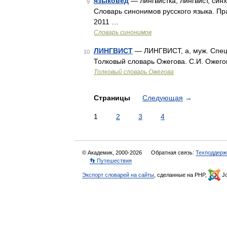
языковед
— лингвистка, лингвист, син
9
Словарь синонимов русского языка. Пра
2011 …
Словарь синонимов
ЛИНГВИСТ
— ЛИНГВИСТ, а, муж. Специа
10
Толковый словарь Ожегова. С.И. Ожего
Толковый словарь Ожегова
Страницы
Следующая
→
1
2
3
4
© Академик, 2000-2026
Обратная связь:
Техподдерж
👣 Путешествия
Экспорт словарей на сайты
, сделанные на PHP,
Jo