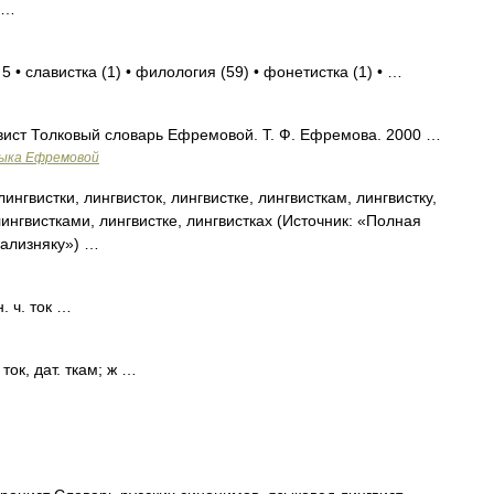
 …
 • славистка (1) • филология (59) • фонетистка (1) • …
нгвист Толковый словарь Ефремовой. Т. Ф. Ефремова. 2000 …
зыка Ефремовой
ингвистки, лингвисток, лингвистке, лингвисткам, лингвистку,
лингвистками, лингвистке, лингвистках (Источник: «Полная
Зализняку») …
. ч. ток …
ток, дат. ткам; ж …