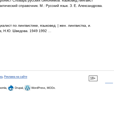
хронист Словарь русских синонимов. языковед лингвист
ктический справочник. М.: Русский язык. З. Е. Александрова.
лист по лингвистике, языковед. | жен. лингвистка, и.
в, Н.Ю. Шведова. 1949 1992 …
ка
,
Реклама на сайте
18+
omla,
Drupal,
WordPress, MODx.